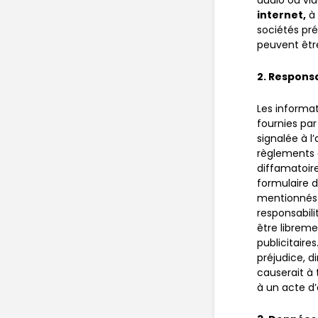
audio ou vid
internet
,
à 
sociétés pré
peuvent être
2. Responsa
Les informat
fournies par
signalée à l
règlements e
diffamatoire
formulaire d
mentionnés 
responsabili
être libreme
publicitaire
préjudice, di
causerait à 
à un acte d’