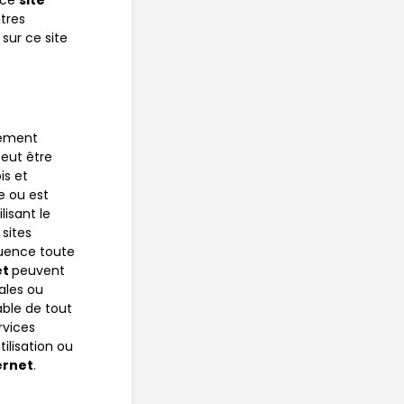
e ce
site
tres
sur ce site
vement
peut être
is et
le ou est
lisant le
 sites
quence toute
et
peuvent
iales ou
able de tout
rvices
ilisation ou
ernet
.