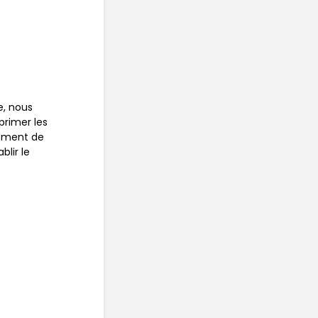
e, nous
rimer les
tement de
blir le