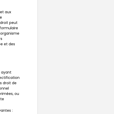
 et aux
de
droit peut
 formulaire
n organisme
rs
ée et des
 ayant
ectification
s droit de
onnel
érimées, ou
ite
vantes :