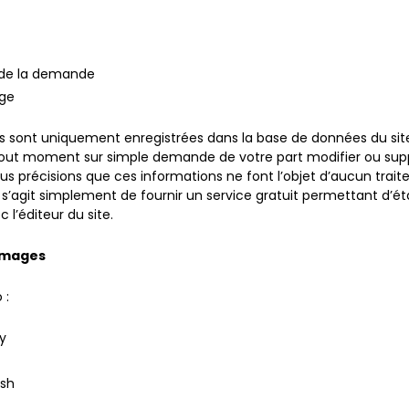
 de la demande
ge
 sont uniquement enregistrées dans la base de données du sit
out moment sur simple demande de votre part modifier ou supp
us précisions que ces informations ne font l’objet d’aucun trai
il s’agit simplement de fournir un service gratuit permettant d’éta
 l’éditeur du site.
 Images
 :
y
ash