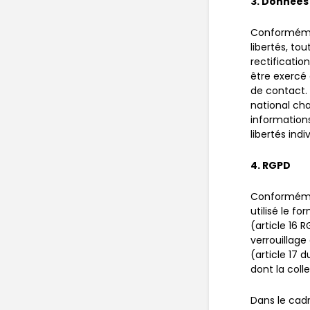
3. Données
Conformément
libertés, tou
rectificatio
être exercé 
de contact. 
national cha
informations
libertés indi
4. RGPD
Conformémen
utilisé le f
(article 16 
verrouillag
(article 17 
dont la coll
Dans le cadr