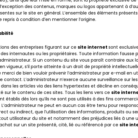
éo), ainsi que leur mise en forme, sont la propriété exclusive d
l’exception des contenus, marques ou logos appartenant à d’au
sentes sur le site en général. L’ensemble des éléments présents 
 repris à condition d’en mentionner l’origine.
bilité
ions des entreprises figurant sur ce
site internet
sont exclusi
 des internautes ou les propriétaires. Toute information fausse 
’administrateur. Si un contenu du site vous paraît contraire aux lo
n vigueur, s’il porte atteinte à un droit de propriété intellectuel
 merci de bien vouloir prévenir l’administrateur par e-mail en uti
e contact. L’administrateur n’exerce aucune surveillance sur les
dans les articles via des liens hypertextes et décline en consé
té sur le contenu de ces sites. Tous les liens vers ce
site intern
nt établis dès lors qu’ils ne sont pas utilisés à des fins commerc
s. L’administrateur ne peut en aucun cas être tenu pour respons
rect ou indirect, que l’utilisation des informations, produits ou se
tout utilisateur du site et notamment des préjudices liés à une ut
achat sur un site présenté, cité, lié ou référencé par ce
site int